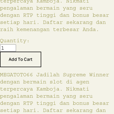
terpercaya Kamboja. Nikmati 
pengalaman bermain yang seru 
dengan RTP tinggi dan bonus besar 
setiap hari. Daftar sekarang dan 
raih kemenangan terbesar Anda.
Quantity:
Add To Cart
MEGATOTO66 Jadilah Supreme Winner 
dengan bermain slot di agen 
terpercaya Kamboja. Nikmati 
pengalaman bermain yang seru 
dengan RTP tinggi dan bonus besar 
setiap hari. Daftar sekarang dan 