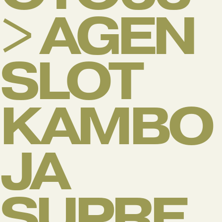
> AGEN
SLOT
KAMBO
JA
SUPRE