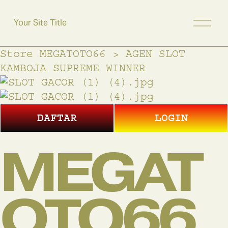
O
Your Site Title
p
e
Store
MEGATOTO66 > AGEN SLOT
n
M
KAMBOJA SUPREME WINNER
e
n
u
DAFTAR
LOGIN
MEGAT
OTO66