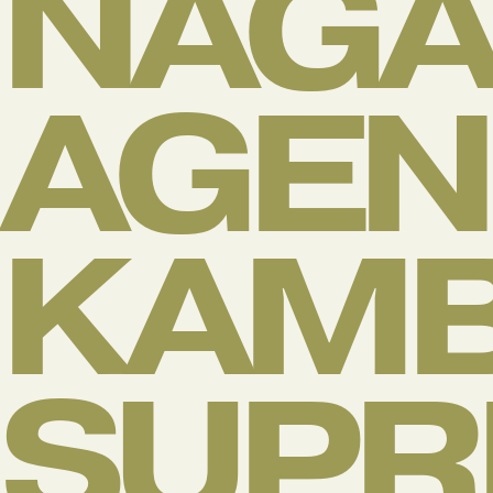
NAGA
AGEN
KAM
SUPR