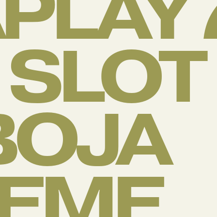
PLAY7
 SLOT
BOJA
EME