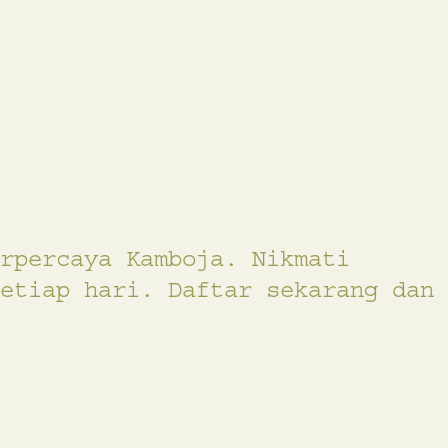
rpercaya Kamboja. Nikmati 
etiap hari. Daftar sekarang dan 