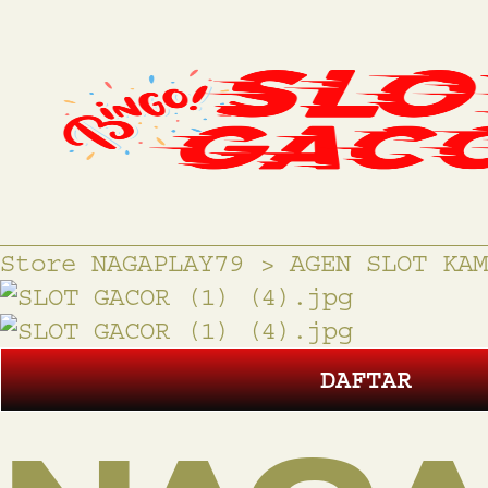
Store
NAGAPLAY79 > AGEN SLOT KA
DAFTAR