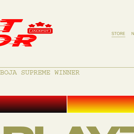
STORE
N
MBOJA SUPREME WINNER